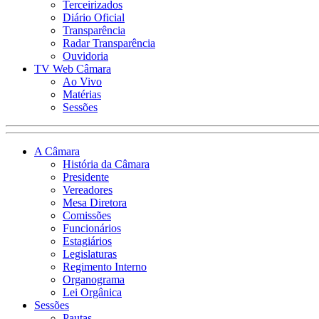
Terceirizados
Diário Oficial
Transparência
Radar Transparência
Ouvidoria
TV Web Câmara
Ao Vivo
Matérias
Sessões
A Câmara
História da Câmara
Presidente
Vereadores
Mesa Diretora
Comissões
Funcionários
Estagiários
Legislaturas
Regimento Interno
Organograma
Lei Orgânica
Sessões
Pautas