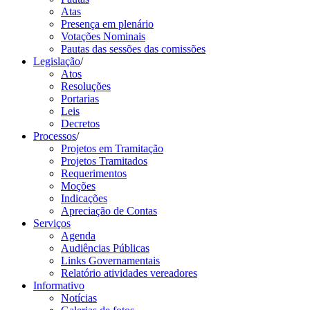
Atas
Presença em plenário
Votações Nominais
Pautas das sessões das comissões
Legislação
/
Atos
Resoluções
Portarias
Leis
Decretos
Processos
/
Projetos em Tramitação
Projetos Tramitados
Requerimentos
Moções
Indicações
Apreciação de Contas
Serviços
Agenda
Audiências Públicas
Links Governamentais
Relatório atividades vereadores
Informativo
Notícias