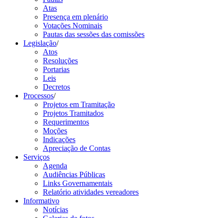
Atas
Presença em plenário
Votações Nominais
Pautas das sessões das comissões
Legislação
/
Atos
Resoluções
Portarias
Leis
Decretos
Processos
/
Projetos em Tramitação
Projetos Tramitados
Requerimentos
Moções
Indicações
Apreciação de Contas
Serviços
Agenda
Audiências Públicas
Links Governamentais
Relatório atividades vereadores
Informativo
Notícias