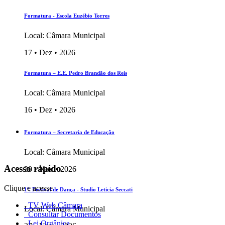
Formatura - Escola Euzébio Torres
Local: Câmara Municipal
17 • Dez • 2026
Formatura – E.E. Pedro Brandão dos Reis
Local: Câmara Municipal
16 • Dez • 2026
Formatura – Secretaria de Educação
Local: Câmara Municipal
Acesso rápido
30 • Nov • 2026
Clique e acesse
1º. Festival de Dança - Studio Leticia Seccati
TV Web Câmara
Local: Câmara Municipal
Consultar Documentos
Lei Orgânica