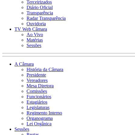
Terceirizados
Diário Oficial
Transparência
Radar Transparência
Ouvidoria
TV Web Câmara
Ao Vivo
Matérias
Sessões
A Câmara
História da Câmara
Presidente
Vereadores
Mesa Diretora
Comissões
Funcionários
Estagiários
Legislaturas
Regimento Interno
Organograma
Lei Orgânica
Sessões
Pautas