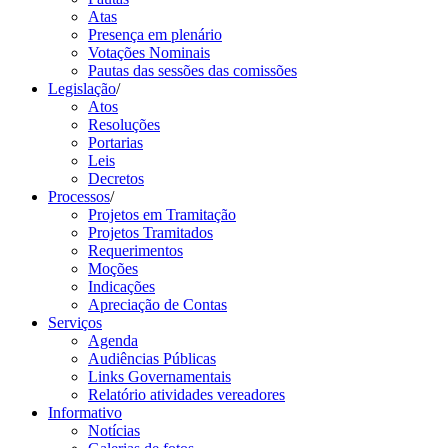
Atas
Presença em plenário
Votações Nominais
Pautas das sessões das comissões
Legislação
/
Atos
Resoluções
Portarias
Leis
Decretos
Processos
/
Projetos em Tramitação
Projetos Tramitados
Requerimentos
Moções
Indicações
Apreciação de Contas
Serviços
Agenda
Audiências Públicas
Links Governamentais
Relatório atividades vereadores
Informativo
Notícias