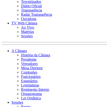
Terceirizados
Diário Oficial
Transparência
Radar Transparência
Ouvidoria
TV Web Câmara
Ao Vivo
Matérias
Sessões
A Câmara
História da Câmara
Presidente
Vereadores
Mesa Diretora
Comissões
Funcionários
Estagiários
Legislaturas
Regimento Interno
Organograma
Lei Orgânica
Sessões
Pautas